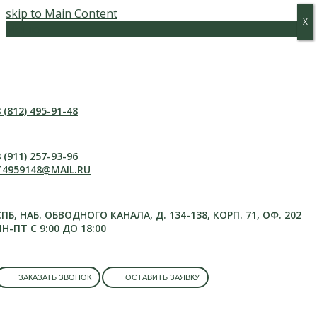
skip to Main Content
Х
Х
Меню
 (812) 495-91-48
 (911) 257-93-96
T4959148@MAIL.RU
СПБ, НАБ. ОБВОДНОГО КАНАЛА, Д. 134-138, КОРП. 71, ОФ. 202
ПН-ПТ С 9:00 ДО 18:00
ЗАКАЗАТЬ ЗВОНОК
ОСТАВИТЬ ЗАЯВКУ