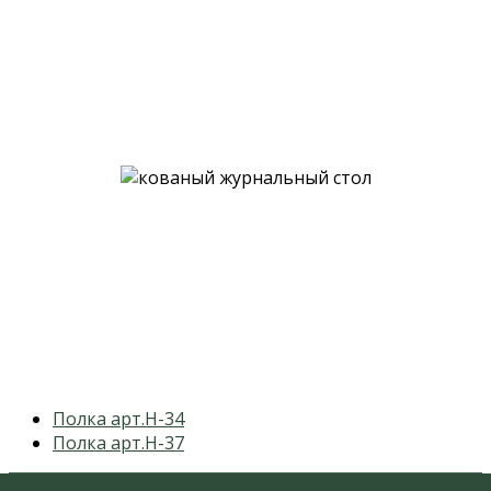
previous
Полка арт.H-34
post:
next
Полка арт.H-37
post: