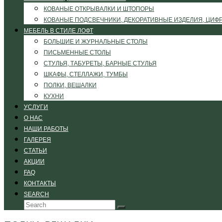
КОВАНЫЕ ОТКРЫВАЛКИ И ШТОПОРЫ
КОВАНЫЕ ПОДСВЕЧНИКИ, ДЕКОРАТИВНЫЕ ИЗДЕЛИЯ, ЦИФ
МЕБЕЛЬ В СТИЛЕ ЛОФТ
БОЛЬШИЕ И ЖУРНАЛЬНЫЕ СТОЛЫ
ПИСЬМЕННЫЕ СТОЛЫ
СТУЛЬЯ, ТАБУРЕТЫ, БАРНЫЕ СТУЛЬЯ
ШКАФЫ, СТЕЛЛАЖИ, ТУМБЫ
ПОЛКИ, ВЕШАЛКИ
КУХНИ
УСЛУГИ
О НАС
НАШИ РАБОТЫ
ГАЛЕРЕЯ
СТАТЬИ
АКЦИИ
FAQ
КОНТАКТЫ
SEARCH
Search
Submit