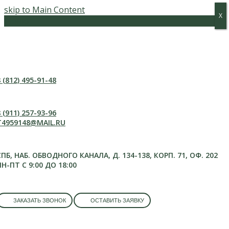
skip to Main Content
Х
Х
Меню
 (812) 495-91-48
 (911) 257-93-96
T4959148@MAIL.RU
СПБ, НАБ. ОБВОДНОГО КАНАЛА, Д. 134-138, КОРП. 71, ОФ. 202
ПН-ПТ С 9:00 ДО 18:00
ЗАКАЗАТЬ ЗВОНОК
ОСТАВИТЬ ЗАЯВКУ