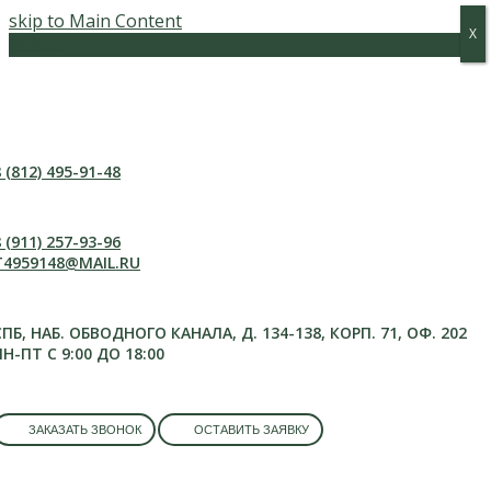
skip to Main Content
Х
Х
Меню
 (812) 495-91-48
 (911) 257-93-96
T4959148@MAIL.RU
СПБ, НАБ. ОБВОДНОГО КАНАЛА, Д. 134-138, КОРП. 71, ОФ. 202
ПН-ПТ С 9:00 ДО 18:00
ЗАКАЗАТЬ ЗВОНОК
ОСТАВИТЬ ЗАЯВКУ