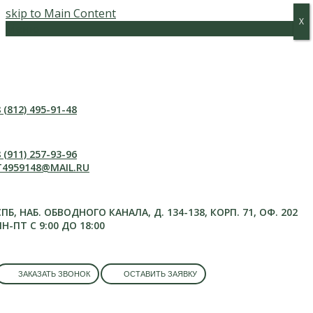
skip to Main Content
Х
Х
Меню
 (812) 495-91-48
 (911) 257-93-96
T4959148@MAIL.RU
СПБ, НАБ. ОБВОДНОГО КАНАЛА, Д. 134-138, КОРП. 71, ОФ. 202
ПН-ПТ С 9:00 ДО 18:00
ЗАКАЗАТЬ ЗВОНОК
ОСТАВИТЬ ЗАЯВКУ