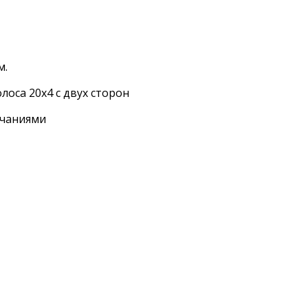
м.
лоса 20х4 с двух сторон
нчаниями