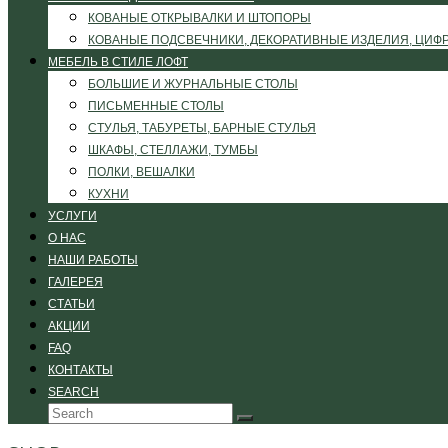
КОВАНЫЕ ОТКРЫВАЛКИ И ШТОПОРЫ
КОВАНЫЕ ПОДСВЕЧНИКИ, ДЕКОРАТИВНЫЕ ИЗДЕЛИЯ, ЦИФ
МЕБЕЛЬ В СТИЛЕ ЛОФТ
БОЛЬШИЕ И ЖУРНАЛЬНЫЕ СТОЛЫ
ПИСЬМЕННЫЕ СТОЛЫ
СТУЛЬЯ, ТАБУРЕТЫ, БАРНЫЕ СТУЛЬЯ
ШКАФЫ, СТЕЛЛАЖИ, ТУМБЫ
ПОЛКИ, ВЕШАЛКИ
КУХНИ
УСЛУГИ
О НАС
НАШИ РАБОТЫ
ГАЛЕРЕЯ
СТАТЬИ
АКЦИИ
FAQ
КОНТАКТЫ
SEARCH
Search
Submit