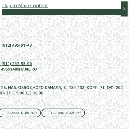
skip to Main Content
Х
Х
Меню
 (812) 495-91-48
 (911) 257-93-96
T4959148@MAIL.RU
СПБ, НАБ. ОБВОДНОГО КАНАЛА, Д. 134-138, КОРП. 71, ОФ. 202
ПН-ПТ С 9:00 ДО 18:00
ЗАКАЗАТЬ ЗВОНОК
ОСТАВИТЬ ЗАЯВКУ