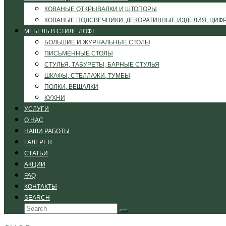
КОВАНЫЕ ОТКРЫВАЛКИ И ШТОПОРЫ
КОВАНЫЕ ПОДСВЕЧНИКИ, ДЕКОРАТИВНЫЕ ИЗДЕЛИЯ, ЦИФ
МЕБЕЛЬ В СТИЛЕ ЛОФТ
БОЛЬШИЕ И ЖУРНАЛЬНЫЕ СТОЛЫ
ПИСЬМЕННЫЕ СТОЛЫ
СТУЛЬЯ, ТАБУРЕТЫ, БАРНЫЕ СТУЛЬЯ
ШКАФЫ, СТЕЛЛАЖИ, ТУМБЫ
ПОЛКИ, ВЕШАЛКИ
КУХНИ
УСЛУГИ
О НАС
НАШИ РАБОТЫ
ГАЛЕРЕЯ
СТАТЬИ
АКЦИИ
FAQ
КОНТАКТЫ
SEARCH
Search
Submit