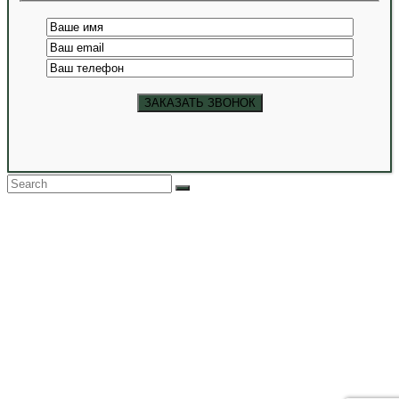
Back
To
Top