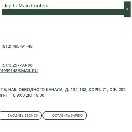
skip to Main Content
Х
Х
Меню
 (812) 495-91-48
 (911) 257-93-96
T4959148@MAIL.RU
СПБ, НАБ. ОБВОДНОГО КАНАЛА, Д. 134-138, КОРП. 71, ОФ. 202
ПН-ПТ С 9:00 ДО 18:00
ЗАКАЗАТЬ ЗВОНОК
ОСТАВИТЬ ЗАЯВКУ