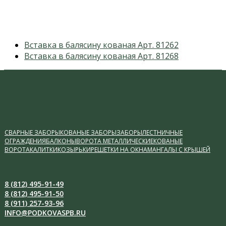
previous
Вставка в балясину кованая Арт. 81262
post:
next
Вставка в балясину кованая Арт. 81268
post:
СВАРНЫЕ ЗАБОРЫ
КОВАНЫЕ ЗАБОРЫ
ЗАБОРЫ
ЛЕСТНИЧНЫЕ
ОГРАЖДЕНИЯ
БАЛКОНЫ
ВОРОТА МЕТАЛЛИЧЕСКИЕ
КОВАНЫЕ
ВОРОТА
КАЛИТКИ
КОЗЫРЬКИ
РЕШЕТКИ НА ОКНА
МАНГАЛЫ С КРЫШЕЙ
8 (812) 495-91-49
8 (812) 495-91-50
8 (911) 257-93-96
INFO@PODKOVASPB.RU