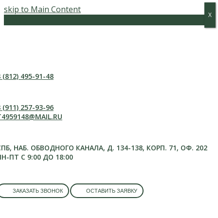
skip to Main Content
Х
Х
Меню
 (812) 495-91-48
 (911) 257-93-96
T4959148@MAIL.RU
СПБ, НАБ. ОБВОДНОГО КАНАЛА, Д. 134-138, КОРП. 71, ОФ. 202
ПН-ПТ С 9:00 ДО 18:00
ЗАКАЗАТЬ ЗВОНОК
ОСТАВИТЬ ЗАЯВКУ