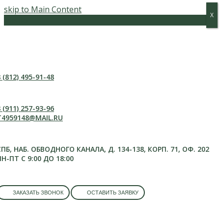
skip to Main Content
Х
Х
Меню
 (812) 495-91-48
 (911) 257-93-96
T4959148@MAIL.RU
СПБ, НАБ. ОБВОДНОГО КАНАЛА, Д. 134-138, КОРП. 71, ОФ. 202
ПН-ПТ С 9:00 ДО 18:00
ЗАКАЗАТЬ ЗВОНОК
ОСТАВИТЬ ЗАЯВКУ