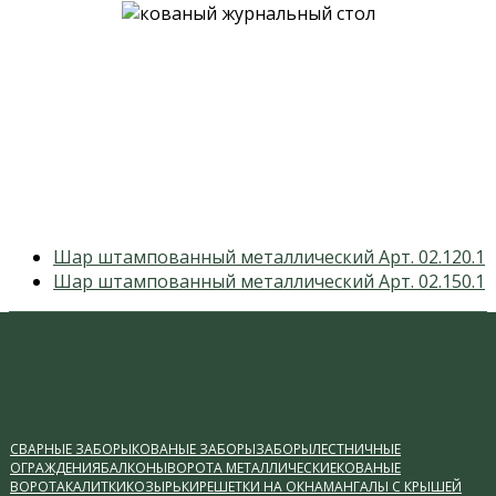
previous
Шар штампованный металлический Арт. 02.120.1
post:
next
Шар штампованный металлический Арт. 02.150.1
post:
СВАРНЫЕ ЗАБОРЫ
КОВАНЫЕ ЗАБОРЫ
ЗАБОРЫ
ЛЕСТНИЧНЫЕ
ОГРАЖДЕНИЯ
БАЛКОНЫ
ВОРОТА МЕТАЛЛИЧЕСКИЕ
КОВАНЫЕ
ВОРОТА
КАЛИТКИ
КОЗЫРЬКИ
РЕШЕТКИ НА ОКНА
МАНГАЛЫ С КРЫШЕЙ