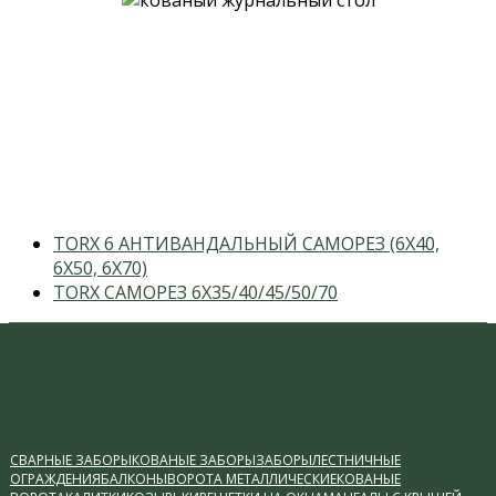
previous
TORX 6 АНТИВАНДАЛЬНЫЙ САМОРЕЗ (6X40,
post:
6X50, 6X70)
next
TORX САМОРЕЗ 6X35/40/45/50/70
post:
СВАРНЫЕ ЗАБОРЫ
КОВАНЫЕ ЗАБОРЫ
ЗАБОРЫ
ЛЕСТНИЧНЫЕ
ОГРАЖДЕНИЯ
БАЛКОНЫ
ВОРОТА МЕТАЛЛИЧЕСКИЕ
КОВАНЫЕ