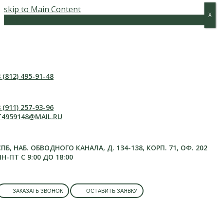
skip to Main Content
Х
Х
Меню
 (812) 495-91-48
 (911) 257-93-96
T4959148@MAIL.RU
СПБ, НАБ. ОБВОДНОГО КАНАЛА, Д. 134-138, КОРП. 71, ОФ. 202
ПН-ПТ С 9:00 ДО 18:00
ЗАКАЗАТЬ ЗВОНОК
ОСТАВИТЬ ЗАЯВКУ