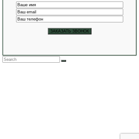
Back
To
Top