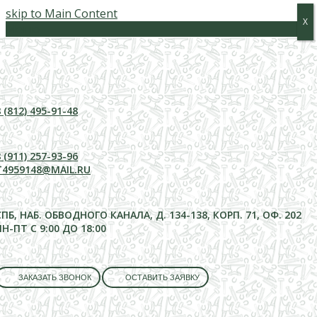
skip to Main Content
Х
Х
Меню
 (812) 495-91-48
 (911) 257-93-96
T4959148@MAIL.RU
СПБ, НАБ. ОБВОДНОГО КАНАЛА, Д. 134-138, КОРП. 71, ОФ. 202
ПН-ПТ С 9:00 ДО 18:00
ЗАКАЗАТЬ ЗВОНОК
ОСТАВИТЬ ЗАЯВКУ