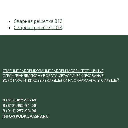
previous
Сварная решетка 012
post:
next
Сварная решетка 014
post:
СВАРНЫЕ ЗАБОРЫ
КОВАНЫЕ ЗАБОРЫ
ЗАБОРЫ
ЛЕСТНИЧНЫЕ
ОГРАЖДЕНИЯ
БАЛКОНЫ
ВОРОТА МЕТАЛЛИЧЕСКИЕ
КОВАНЫЕ
ВОРОТА
КАЛИТКИ
КОЗЫРЬКИ
РЕШЕТКИ НА ОКНА
МАНГАЛЫ С КРЫШЕЙ
8 (812) 495-91-49
8 (812) 495-91-50
8 (911) 257-93-96
INFO@PODKOVASPB.RU