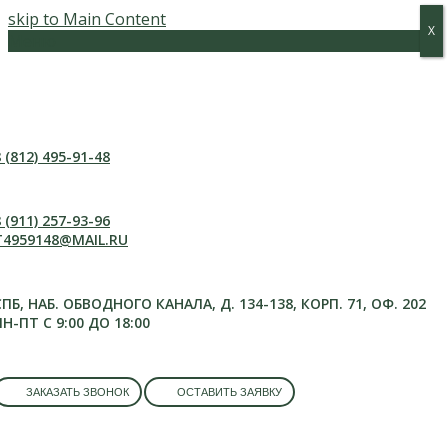
skip to Main Content
Х
Х
Меню
 (812) 495-91-48
 (911) 257-93-96
T4959148@MAIL.RU
СПБ, НАБ. ОБВОДНОГО КАНАЛА, Д. 134-138, КОРП. 71, ОФ. 202
ПН-ПТ С 9:00 ДО 18:00
ЗАКАЗАТЬ ЗВОНОК
ОСТАВИТЬ ЗАЯВКУ