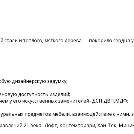
 стали и теплого, мягкого дерева — покорило сердца 
юбую дизайнерскую задумку;
новую доступность изделий;
 чем у его искусственных заменителей- ДСП,ДВП,МДФ;
туральных предметов мебели, взаимодействие с ними, з
авлений 21 века : Лофт, Контемпорари, Хай-Тек, Миним