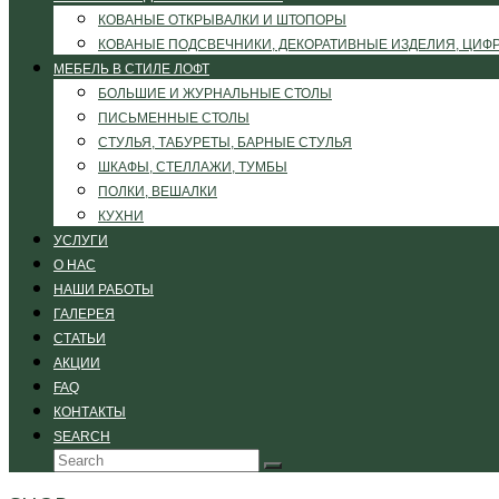
КОВАНЫЕ ОТКРЫВАЛКИ И ШТОПОРЫ
КОВАНЫЕ ПОДСВЕЧНИКИ, ДЕКОРАТИВНЫЕ ИЗДЕЛИЯ, ЦИФ
МЕБЕЛЬ В СТИЛЕ ЛОФТ
БОЛЬШИЕ И ЖУРНАЛЬНЫЕ СТОЛЫ
ПИСЬМЕННЫЕ СТОЛЫ
СТУЛЬЯ, ТАБУРЕТЫ, БАРНЫЕ СТУЛЬЯ
ШКАФЫ, СТЕЛЛАЖИ, ТУМБЫ
ПОЛКИ, ВЕШАЛКИ
КУХНИ
УСЛУГИ
О НАС
НАШИ РАБОТЫ
ГАЛЕРЕЯ
СТАТЬИ
АКЦИИ
FAQ
КОНТАКТЫ
SEARCH
Search
Submit