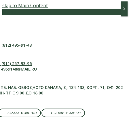
skip to Main Content
Х
Х
Меню
 (812) 495-91-48
 (911) 257-93-96
T4959148@MAIL.RU
СПБ, НАБ. ОБВОДНОГО КАНАЛА, Д. 134-138, КОРП. 71, ОФ. 202
ПН-ПТ С 9:00 ДО 18:00
ЗАКАЗАТЬ ЗВОНОК
ОСТАВИТЬ ЗАЯВКУ