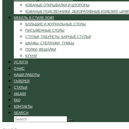
КОВАНЫЕ ОТКРЫВАЛКИ И ШТОПОРЫ
КОВАНЫЕ ПОДСВЕЧНИКИ, ДЕКОРАТИВНЫЕ ИЗДЕЛИЯ, ЦИФ
МЕБЕЛЬ В СТИЛЕ ЛОФТ
БОЛЬШИЕ И ЖУРНАЛЬНЫЕ СТОЛЫ
ПИСЬМЕННЫЕ СТОЛЫ
СТУЛЬЯ, ТАБУРЕТЫ, БАРНЫЕ СТУЛЬЯ
ШКАФЫ, СТЕЛЛАЖИ, ТУМБЫ
ПОЛКИ, ВЕШАЛКИ
КУХНИ
УСЛУГИ
О НАС
НАШИ РАБОТЫ
ГАЛЕРЕЯ
СТАТЬИ
АКЦИИ
FAQ
КОНТАКТЫ
SEARCH
Search
Submit