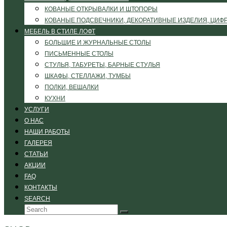
КОВАНЫЕ ОТКРЫВАЛКИ И ШТОПОРЫ
КОВАНЫЕ ПОДСВЕЧНИКИ, ДЕКОРАТИВНЫЕ ИЗДЕЛИЯ, ЦИФ
МЕБЕЛЬ В СТИЛЕ ЛОФТ
БОЛЬШИЕ И ЖУРНАЛЬНЫЕ СТОЛЫ
ПИСЬМЕННЫЕ СТОЛЫ
СТУЛЬЯ, ТАБУРЕТЫ, БАРНЫЕ СТУЛЬЯ
ШКАФЫ, СТЕЛЛАЖИ, ТУМБЫ
ПОЛКИ, ВЕШАЛКИ
КУХНИ
УСЛУГИ
О НАС
НАШИ РАБОТЫ
ГАЛЕРЕЯ
СТАТЬИ
АКЦИИ
FAQ
КОНТАКТЫ
SEARCH
Search
Submit