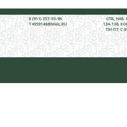
8 (911) 257-93-96
СПБ, НАБ.
T4959148@MAIL.RU
134-138, КО
ПН-ПТ С 9