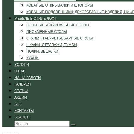
КОВАНЫЕ ОТКРЫВАЛКИ И ШТОПОРЫ
КОВАНЫЕ ПОДСВЕЧНИКИ, ДЕКОРАТИВНЫЕ ИЗДЕЛИЯ, ЦИФ
МЕБЕЛЬ В СТИЛЕ ЛОФТ
БОЛЬШИЕ И ЖУРНАЛЬНЫЕ СТОЛЫ
ПИСЬМЕННЫЕ СТОЛЫ
СТУЛЬЯ, ТАБУРЕТЫ, БАРНЫЕ СТУЛЬЯ
ШКАФЫ, СТЕЛЛАЖИ, ТУМБЫ
ПОЛКИ, ВЕШАЛКИ
КУХНИ
УСЛУГИ
О НАС
НАШИ РАБОТЫ
ГАЛЕРЕЯ
СТАТЬИ
АКЦИИ
FAQ
КОНТАКТЫ
SEARCH
Search
Submit