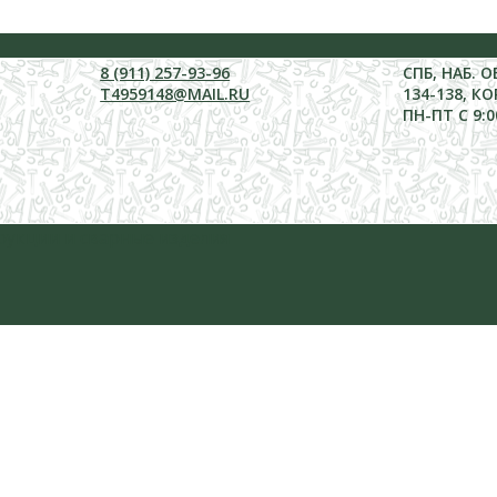
8 (911) 257-93-96
СПБ, НАБ. 
T4959148@MAIL.RU
134-138, КО
ПН-ПТ С 9:0