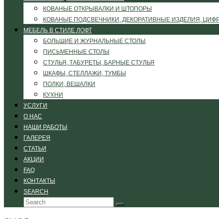
КОВАНЫЕ ОТКРЫВАЛКИ И ШТОПОРЫ
КОВАНЫЕ ПОДСВЕЧНИКИ, ДЕКОРАТИВНЫЕ ИЗДЕЛИЯ, ЦИФ
МЕБЕЛЬ В СТИЛЕ ЛОФТ
БОЛЬШИЕ И ЖУРНАЛЬНЫЕ СТОЛЫ
ПИСЬМЕННЫЕ СТОЛЫ
СТУЛЬЯ, ТАБУРЕТЫ, БАРНЫЕ СТУЛЬЯ
ШКАФЫ, СТЕЛЛАЖИ, ТУМБЫ
ПОЛКИ, ВЕШАЛКИ
КУХНИ
УСЛУГИ
О НАС
НАШИ РАБОТЫ
ГАЛЕРЕЯ
СТАТЬИ
АКЦИИ
FAQ
КОНТАКТЫ
SEARCH
Search
Submit