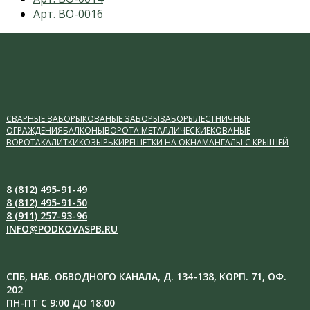
post:
next
Арт. ВО-0016
post:
СВАРНЫЕ ЗАБОРЫ
КОВАНЫЕ ЗАБОРЫ
ЗАБОРЫ
ЛЕСТНИЧНЫЕ
ОГРАЖДЕНИЯ
БАЛКОНЫ
ВОРОТА МЕТАЛЛИЧЕСКИЕ
КОВАНЫЕ
ВОРОТА
КАЛИТКИ
КОЗЫРЬКИ
РЕШЕТКИ НА ОКНА
МАНГАЛЫ С КРЫШЕЙ
8 (812) 495-91-49
8 (812) 495-91-50
8 (911) 257-93-96
INFO@PODKOVASPB.RU
СПБ, НАБ. ОБВОДНОГО КАНАЛА, Д. 134-138, КОРП. 71, ОФ.
202
ПН-ПТ С 9:00 ДО 18:00