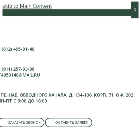
skip to Main Content
Х
Х
Меню
 (812) 495-91-48
 (911) 257-93-96
T4959148@MAIL.RU
СПБ, НАБ. ОБВОДНОГО КАНАЛА, Д. 134-138, КОРП. 71, ОФ. 202
ПН-ПТ С 9:00 ДО 18:00
ЗАКАЗАТЬ ЗВОНОК
ОСТАВИТЬ ЗАЯВКУ