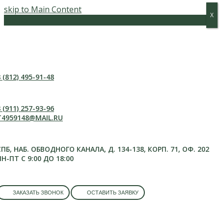
skip to Main Content
Х
Х
Меню
 (812) 495-91-48
 (911) 257-93-96
T4959148@MAIL.RU
СПБ, НАБ. ОБВОДНОГО КАНАЛА, Д. 134-138, КОРП. 71, ОФ. 202
ПН-ПТ С 9:00 ДО 18:00
ЗАКАЗАТЬ ЗВОНОК
ОСТАВИТЬ ЗАЯВКУ