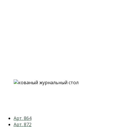
previous
Арт. 864
post:
next
Арт. 872