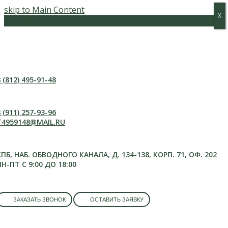
skip to Main Content
Х
Х
Меню
 (812) 495-91-48
 (911) 257-93-96
T4959148@MAIL.RU
СПБ, НАБ. ОБВОДНОГО КАНАЛА, Д. 134-138, КОРП. 71, ОФ. 202
ПН-ПТ С 9:00 ДО 18:00
ЗАКАЗАТЬ ЗВОНОК
ОСТАВИТЬ ЗАЯВКУ