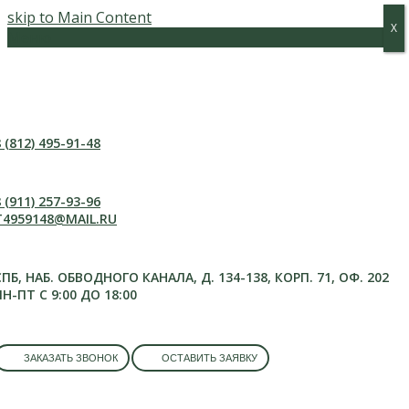
skip to Main Content
Х
Х
Меню
 (812) 495-91-48
 (911) 257-93-96
T4959148@MAIL.RU
СПБ, НАБ. ОБВОДНОГО КАНАЛА, Д. 134-138, КОРП. 71, ОФ. 202
ПН-ПТ С 9:00 ДО 18:00
ЗАКАЗАТЬ ЗВОНОК
ОСТАВИТЬ ЗАЯВКУ