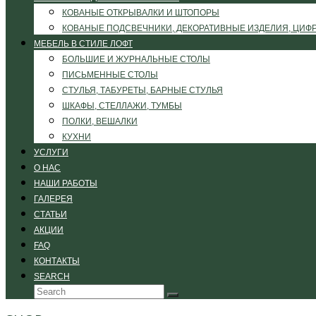
КОВАНЫЕ ОТКРЫВАЛКИ И ШТОПОРЫ
КОВАНЫЕ ПОДСВЕЧНИКИ, ДЕКОРАТИВНЫЕ ИЗДЕЛИЯ, ЦИФ
МЕБЕЛЬ В СТИЛЕ ЛОФТ
БОЛЬШИЕ И ЖУРНАЛЬНЫЕ СТОЛЫ
ПИСЬМЕННЫЕ СТОЛЫ
СТУЛЬЯ, ТАБУРЕТЫ, БАРНЫЕ СТУЛЬЯ
ШКАФЫ, СТЕЛЛАЖИ, ТУМБЫ
ПОЛКИ, ВЕШАЛКИ
КУХНИ
УСЛУГИ
О НАС
НАШИ РАБОТЫ
ГАЛЕРЕЯ
СТАТЬИ
АКЦИИ
FAQ
КОНТАКТЫ
SEARCH
Search
Submit