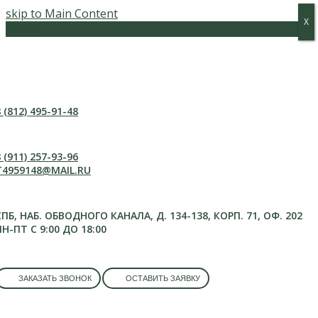
skip to Main Content
Х
Х
Меню
 (812) 495-91-48
 (911) 257-93-96
T4959148@MAIL.RU
СПБ, НАБ. ОБВОДНОГО КАНАЛА, Д. 134-138, КОРП. 71, ОФ. 202
ПН-ПТ С 9:00 ДО 18:00
ЗАКАЗАТЬ ЗВОНОК
ОСТАВИТЬ ЗАЯВКУ