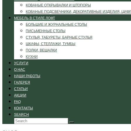
КОВАНЫЕ ОТКРЫВАЛКИ И ШТОПОРЫ
КОВАНЫЕ ПОДСВЕЧНИКИ, ДЕКОРАТИВНЫЕ ИЗДЕЛИЯ, ЦИФ
МЕБЕЛЬ В СТИЛЕ ЛОФТ
БОЛЬШИЕ И ЖУРНАЛЬНЫЕ СТОЛЫ
ПИСЬМЕННЫЕ СТОЛЫ
СТУЛЬЯ, ТАБУРЕТЫ, БАРНЫЕ СТУЛЬЯ
ШКАФЫ, СТЕЛЛАЖИ, ТУМБЫ
ПОЛКИ, ВЕШАЛКИ
КУХНИ
УСЛУГИ
О НАС
НАШИ РАБОТЫ
ГАЛЕРЕЯ
СТАТЬИ
АКЦИИ
FAQ
КОНТАКТЫ
SEARCH
Search
Submit