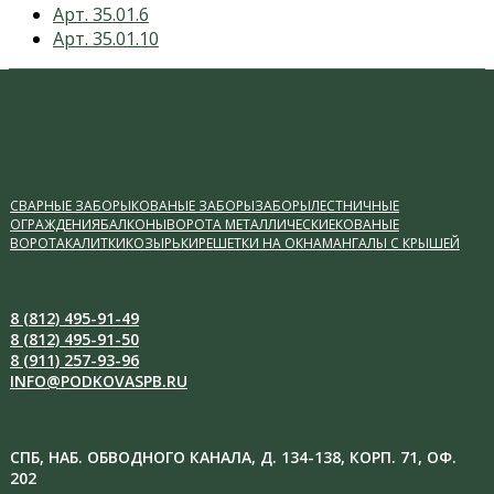
previous
Арт. 35.01.6
post:
next
Арт. 35.01.10
post:
СВАРНЫЕ ЗАБОРЫ
КОВАНЫЕ ЗАБОРЫ
ЗАБОРЫ
ЛЕСТНИЧНЫЕ
ОГРАЖДЕНИЯ
БАЛКОНЫ
ВОРОТА МЕТАЛЛИЧЕСКИЕ
КОВАНЫЕ
ВОРОТА
КАЛИТКИ
КОЗЫРЬКИ
РЕШЕТКИ НА ОКНА
МАНГАЛЫ С КРЫШЕЙ
8 (812) 495-91-49
8 (812) 495-91-50
8 (911) 257-93-96
INFO@PODKOVASPB.RU
СПБ, НАБ. ОБВОДНОГО КАНАЛА, Д. 134-138, КОРП. 71, ОФ.
202