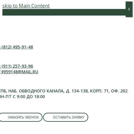
skip to Main Content
Х
Х
Меню
 (812) 495-91-48
 (911) 257-93-96
T4959148@MAIL.RU
СПБ, НАБ. ОБВОДНОГО КАНАЛА, Д. 134-138, КОРП. 71, ОФ. 202
ПН-ПТ С 9:00 ДО 18:00
ЗАКАЗАТЬ ЗВОНОК
ОСТАВИТЬ ЗАЯВКУ