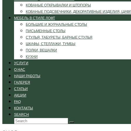
КОВАНЫЕ ОТКРЫВАЛКИ И ШТОПОРЫ
КОВАНЫЕ ПОДСВЕЧНИКИ, ДЕКОРАТИВНЫЕ ИЗДЕЛИЯ, ЦИФ
МЕБЕЛЬ В СТИЛЕ ЛОФТ
БОЛЬШИЕ И ЖУРНАЛЬНЫЕ СТОЛЫ
ПИСЬМЕННЫЕ СТОЛЫ
СТУЛЬЯ, ТАБУРЕТЫ, БАРНЫЕ СТУЛЬЯ
ШКАФЫ, СТЕЛЛАЖИ, ТУМБЫ
ПОЛКИ, ВЕШАЛКИ
КУХНИ
УСЛУГИ
О НАС
НАШИ РАБОТЫ
ГАЛЕРЕЯ
СТАТЬИ
АКЦИИ
FAQ
КОНТАКТЫ
SEARCH
Search
Submit