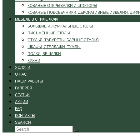
КОВАНЫЕ ОТКРЫВАЛКИ И ШТОПОРЫ
КОВАНЫЕ ПОДСВЕЧНИКИ, ДЕКОРАТИВНЫЕ ИЗДЕЛИЯ, ЦИФ
МЕБЕЛЬ В СТИЛЕ ЛОФТ
БОЛЬШИЕ И ЖУРНАЛЬНЫЕ СТОЛЫ
ПИСЬМЕННЫЕ СТОЛЫ
СТУЛЬЯ, ТАБУРЕТЫ, БАРНЫЕ СТУЛЬЯ
ШКАФЫ, СТЕЛЛАЖИ, ТУМБЫ
ПОЛКИ, ВЕШАЛКИ
КУХНИ
УСЛУГИ
О НАС
НАШИ РАБОТЫ
ГАЛЕРЕЯ
СТАТЬИ
АКЦИИ
FAQ
КОНТАКТЫ
SEARCH
Search
Submit