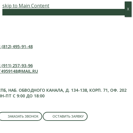
skip to Main Content
Х
Х
Меню
 (812) 495-91-48
 (911) 257-93-96
T4959148@MAIL.RU
СПБ, НАБ. ОБВОДНОГО КАНАЛА, Д. 134-138, КОРП. 71, ОФ. 202
ПН-ПТ С 9:00 ДО 18:00
ЗАКАЗАТЬ ЗВОНОК
ОСТАВИТЬ ЗАЯВКУ