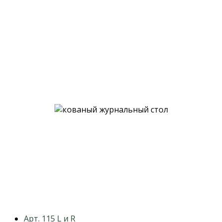
previous
Арт. 115 L и R