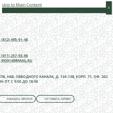
skip to Main Content
Х
Х
Меню
 (812) 495-91-48
 (911) 257-93-96
T4959148@MAIL.RU
СПБ, НАБ. ОБВОДНОГО КАНАЛА, Д. 134-138, КОРП. 71, ОФ. 202
ПН-ПТ С 9:00 ДО 18:00
ЗАКАЗАТЬ ЗВОНОК
ОСТАВИТЬ ЗАЯВКУ