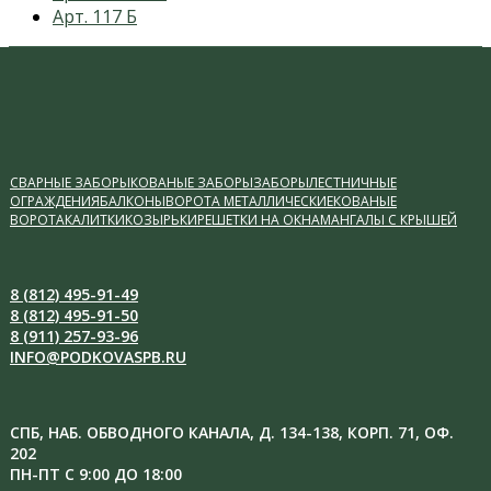
post:
next
Арт. 117 Б
post:
СВАРНЫЕ ЗАБОРЫ
КОВАНЫЕ ЗАБОРЫ
ЗАБОРЫ
ЛЕСТНИЧНЫЕ
ОГРАЖДЕНИЯ
БАЛКОНЫ
ВОРОТА МЕТАЛЛИЧЕСКИЕ
КОВАНЫЕ
ВОРОТА
КАЛИТКИ
КОЗЫРЬКИ
РЕШЕТКИ НА ОКНА
МАНГАЛЫ С КРЫШЕЙ
8 (812) 495-91-49
8 (812) 495-91-50
8 (911) 257-93-96
INFO@PODKOVASPB.RU
СПБ, НАБ. ОБВОДНОГО КАНАЛА, Д. 134-138, КОРП. 71, ОФ.
202
ПН-ПТ С 9:00 ДО 18:00