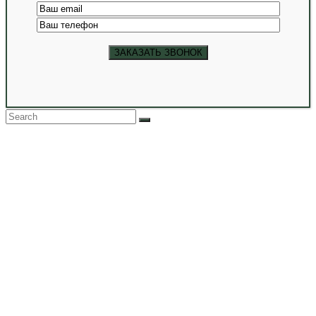
Back
To
Top