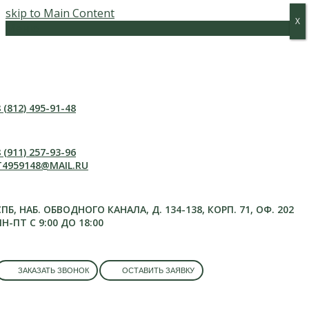
skip to Main Content
Х
Х
Меню
 (812) 495-91-48
 (911) 257-93-96
T4959148@MAIL.RU
СПБ, НАБ. ОБВОДНОГО КАНАЛА, Д. 134-138, КОРП. 71, ОФ. 202
ПН-ПТ С 9:00 ДО 18:00
ЗАКАЗАТЬ ЗВОНОК
ОСТАВИТЬ ЗАЯВКУ