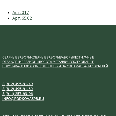
previous
Арт. 017
post:
next
Арт. 65.02
post:
СВАРНЫЕ ЗАБОРЫ
КОВАНЫЕ ЗАБОРЫ
ЗАБОРЫ
ЛЕСТНИЧНЫЕ
ОГРАЖДЕНИЯ
БАЛКОНЫ
ВОРОТА МЕТАЛЛИЧЕСКИЕ
КОВАНЫЕ
ВОРОТА
КАЛИТКИ
КОЗЫРЬКИ
РЕШЕТКИ НА ОКНА
МАНГАЛЫ С КРЫШЕЙ
8 (812) 495-91-49
8 (812) 495-91-50
8 (911) 257-93-96
INFO@PODKOVASPB.RU