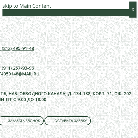
skip to Main Content
Х
Х
Меню
 (812) 495-91-48
 (911) 257-93-96
T4959148@MAIL.RU
СПБ, НАБ. ОБВОДНОГО КАНАЛА, Д. 134-138, КОРП. 71, ОФ. 202
ПН-ПТ С 9:00 ДО 18:00
ЗАКАЗАТЬ ЗВОНОК
ОСТАВИТЬ ЗАЯВКУ