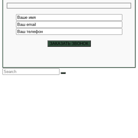
Back
To
Top