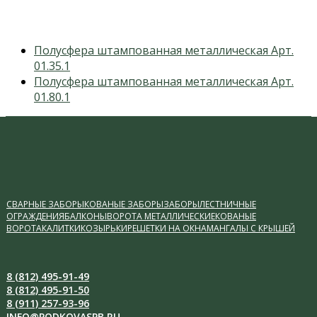
previous
Полусфера штампованная металлическая Арт.
post:
01.35.1
next
Полусфера штампованная металлическая Арт.
post:
01.80.1
СВАРНЫЕ ЗАБОРЫ
КОВАНЫЕ ЗАБОРЫ
ЗАБОРЫ
ЛЕСТНИЧНЫЕ
ОГРАЖДЕНИЯ
БАЛКОНЫ
ВОРОТА МЕТАЛЛИЧЕСКИЕ
КОВАНЫЕ
ВОРОТА
КАЛИТКИ
КОЗЫРЬКИ
РЕШЕТКИ НА ОКНА
МАНГАЛЫ С КРЫШЕЙ
8 (812) 495-91-49
8 (812) 495-91-50
8 (911) 257-93-96
INFO@PODKOVASPB.RU