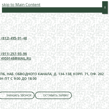
skip to Main Content
Х
Х
Меню
 (812) 495-91-48
 (911) 257-93-96
T4959148@MAIL.RU
СПБ, НАБ. ОБВОДНОГО КАНАЛА, Д. 134-138, КОРП. 71, ОФ. 202
ПН-ПТ С 9:00 ДО 18:00
ЗАКАЗАТЬ ЗВОНОК
ОСТАВИТЬ ЗАЯВКУ