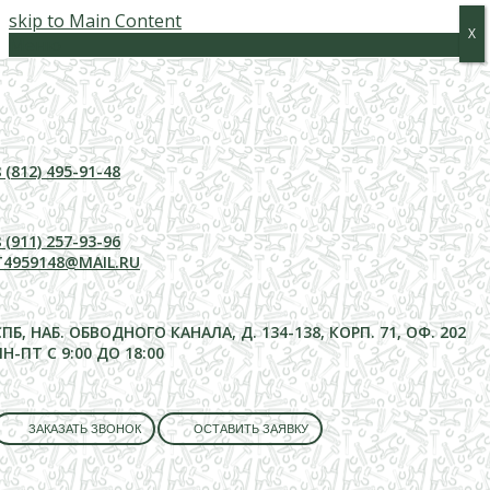
skip to Main Content
Х
Х
Меню
 (812) 495-91-48
 (911) 257-93-96
T4959148@MAIL.RU
СПБ, НАБ. ОБВОДНОГО КАНАЛА, Д. 134-138, КОРП. 71, ОФ. 202
ПН-ПТ С 9:00 ДО 18:00
ЗАКАЗАТЬ ЗВОНОК
ОСТАВИТЬ ЗАЯВКУ