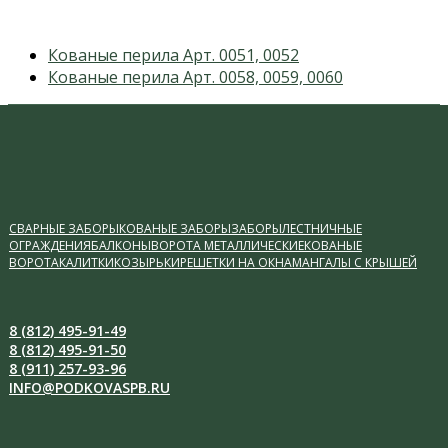
previous
Кованые перила Арт. 0051, 0052
post:
next
Кованые перила Арт. 0058, 0059, 0060
post:
СВАРНЫЕ ЗАБОРЫ
КОВАНЫЕ ЗАБОРЫ
ЗАБОРЫ
ЛЕСТНИЧНЫЕ
ОГРАЖДЕНИЯ
БАЛКОНЫ
ВОРОТА МЕТАЛЛИЧЕСКИЕ
КОВАНЫЕ
ВОРОТА
КАЛИТКИ
КОЗЫРЬКИ
РЕШЕТКИ НА ОКНА
МАНГАЛЫ С КРЫШЕЙ
8 (812) 495-91-49
8 (812) 495-91-50
8 (911) 257-93-96
INFO@PODKOVASPB.RU