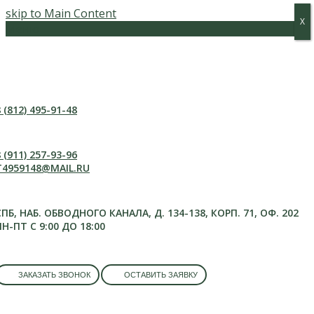
skip to Main Content
Х
Х
Меню
 (812) 495-91-48
 (911) 257-93-96
T4959148@MAIL.RU
СПБ, НАБ. ОБВОДНОГО КАНАЛА, Д. 134-138, КОРП. 71, ОФ. 202
ПН-ПТ С 9:00 ДО 18:00
ЗАКАЗАТЬ ЗВОНОК
ОСТАВИТЬ ЗАЯВКУ