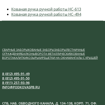
previous
Кованая ручка ручной работы НС-613
post:
next
Кованая ручка ручной работы НС-494
post:
СВАРНЫЕ ЗАБОРЫ
КОВАНЫЕ ЗАБОРЫ
ЗАБОРЫ
ЛЕСТНИЧНЫЕ
ОГРАЖДЕНИЯ
БАЛКОНЫ
ВОРОТА МЕТАЛЛИЧЕСКИЕ
КОВАНЫЕ
ВОРОТА
КАЛИТКИ
КОЗЫРЬКИ
РЕШЕТКИ НА ОКНА
МАНГАЛЫ С КРЫШЕЙ
8 (812) 495-91-49
8 (812) 495-91-50
8 (911) 257-93-96
INFO@PODKOVASPB.RU
СПБ, НАБ. ОБВОДНОГО КАНАЛА, Д. 134-138, КОРП. 71, ОФ.