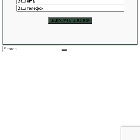
Back
To
Top