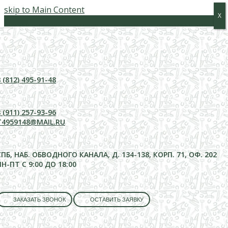
skip to Main Content
Х
Х
Меню
 (812) 495-91-48
 (911) 257-93-96
T4959148@MAIL.RU
СПБ, НАБ. ОБВОДНОГО КАНАЛА, Д. 134-138, КОРП. 71, ОФ. 202
ПН-ПТ С 9:00 ДО 18:00
ЗАКАЗАТЬ ЗВОНОК
ОСТАВИТЬ ЗАЯВКУ