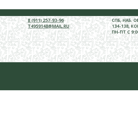
8 (911) 257-93-96
СПБ, НАБ. 
T4959148@MAIL.RU
134-138, КО
ПН-ПТ С 9:0