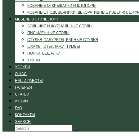
КОВАНЫЕ ОТКРЫВАЛКИ И ШТОПОРЫ
КОВАНЫЕ ПОДСВЕЧНИКИ, ДЕКОРАТИВНЫЕ ИЗДЕЛИЯ, ЦИФ
МЕБЕЛЬ В СТИЛЕ ЛОФТ
БОЛЬШИЕ И ЖУРНАЛЬНЫЕ СТОЛЫ
ПИСЬМЕННЫЕ СТОЛЫ
СТУЛЬЯ, ТАБУРЕТЫ, БАРНЫЕ СТУЛЬЯ
ШКАФЫ, СТЕЛЛАЖИ, ТУМБЫ
ПОЛКИ, ВЕШАЛКИ
КУХНИ
УСЛУГИ
О НАС
НАШИ РАБОТЫ
ГАЛЕРЕЯ
СТАТЬИ
АКЦИИ
FAQ
КОНТАКТЫ
SEARCH
Search
Submit